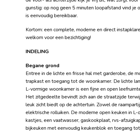
de voor- als achterzijde kijk je vrij uit, wat zorgt vo
gunstig: op nog geen 5 minuten loopafstand vind je 
is eenvoudig bereikbaar.
Kortom: een complete, moderne en direct instapklare 
welkom voor een bezichtiging!
INDELING
Begane grond
Entree in de lichte en frisse hal met garderobe, de
trapkast en toegang tot de woonkamer. De lichte la
L-vormige woonkamer is een fijne en open leefruimte 
Het zitgedeelte bevindt zich aan de straatzijde terw
leuk zicht biedt op de achtertuin. Zowel de raampartij
elektrische rolluiken. De moderne open keuken in L-o
kastjes, een vaatwasser, gaskookplaat, rvs-afzuigka
bijkeuken met eenvoudig keukenblok en toegang tot 