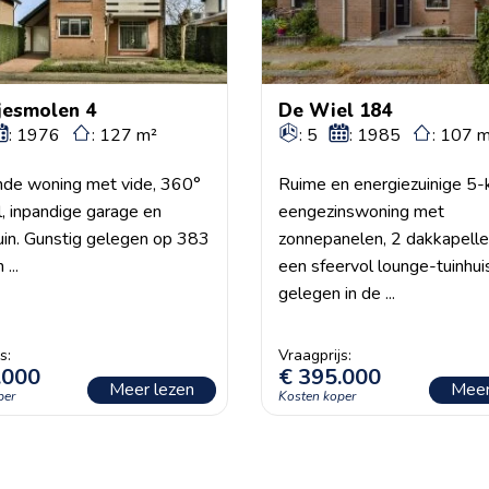
jesmolen 4
De Wiel 184
: 1976
: 127 m²
: 5
: 1985
: 107 
ande woning met vide, 360°
Ruime en energiezuinige 5
al, inpandige garage en
eengezinswoning met
uin. Gunstig gelegen op 383
zonnepanelen, 2 dakkapelle
...
een sfeervol lounge-tuinhui
gelegen in de ...
.000
€
395.000
Meer lezen
Meer