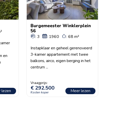
Burgemeester Winklerplein
56
m²
: 3
: 1960
: 68 m²
-kamer
Instapklaar en geheel gerenoveerd
3-kamer appartement met twee
n en
balkons, airco, eigen berging in het
s
centrum ...
€
292.500
 lezen
Meer lezen