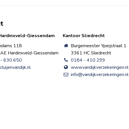
t
Hardinxveld-Giessendam
Kantoor Sliedrecht
ndams 118
Burgemeester Ypeijstraat 1
AE Hardinxveld-Giessendam
3361 HC Sliedrecht
- 630 650
0184 - 410 299
tuijenvandijk.nl
www.vandijkverzekeringen.nl
info@vandijkverzekeringen.nl