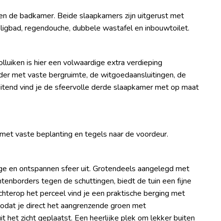
n de badkamer. Beide slaapkamers zijn uitgerust met
ligbad, regendouche, dubbele wastafel en inbouwtoilet.
luiken is hier een volwaardige extra verdieping
lder met vaste bergruimte, de witgoedaansluitingen, de
itend vind je de sfeervolle derde slaapkamer met op maat
 met vaste beplanting en tegels naar de voordeur.
nige en ontspannen sfeer uit. Grotendeels aangelegd met
ntenborders tegen de schuttingen, biedt de tuin een fijne
hterop het perceel vind je een praktische berging met
zodat je direct het aangrenzende groen met
uit het zicht geplaatst. Een heerlijke plek om lekker buiten