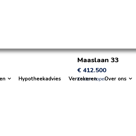
Maaslaan 33
€
412.500
en
Hypotheekadvies
Verzekeren
Over ons