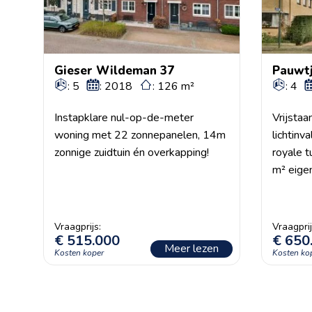
Gieser Wildeman 37
Pauwt
: 5
: 2018
: 126 m²
: 4
Instapklare nul-op-de-meter
Vrijsta
woning met 22 zonnepanelen, 14m
lichtinv
zonnige zuidtuin én overkapping!
royale t
m² eigen 
€
515.000
€
650
Meer lezen