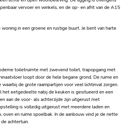
or een lichte en open woonbeleving. De ligging is overigens
openbaar vervoer en winkels, en de op- en afrit van de A15
woning in een groene en rustige buurt. Je bent van harte
 moderne toiletruimte met zwevend toilet, trapopgang met
minaatvloer loopt door de hele begane grond. De ruime en
waarbij de grote raampartijen voor veel lichtinval zorgen.
ijl het eetgedeelte nabij de keuken is gesitueerd en een
en aan de voor- als achterzijde zijn uitgerust met
pstelling is volledig uitgerust met meerdere laden en
p, oven en ruime spoelbak. In de aanbouw vind je de nette
de achtertuin.