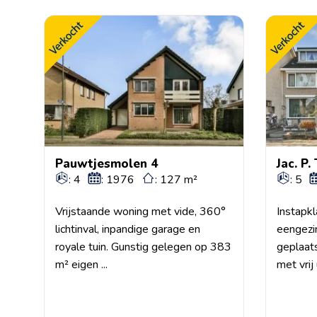
Pauwtjesmolen 4
Jac. P.
: 4
: 1976
: 127 m²
: 5
Vrijstaande woning met vide, 360°
Instapk
lichtinval, inpandige garage en
eengezi
royale tuin. Gunstig gelegen op 383
geplaat
m² eigen ...
met vrij 