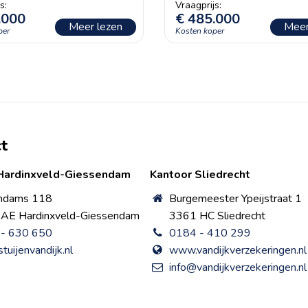
.000
€
485.000
Meer lezen
Meer
t
Hardinxveld-Giessendam
Kantoor Sliedrecht
ndams 118
Burgemeester Ypeijstraat 1
AE Hardinxveld-Giessendam
3361 HC Sliedrecht
- 630 650
0184 - 410 299
tuijenvandijk.nl
www.vandijkverzekeringen.nl
info@vandijkverzekeringen.nl