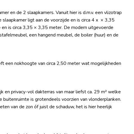
er en de 2 slaapkamers. Vanuit hier is d.m.v. een vlizotrap
slaapkamer ligt aan de voorzijde en is circa 4 x × 3,35
 en is circa 3,35 × 3,35 meter. De modern uitgevoerde
tafelmeubel, een hangend meubel, de boiler (huur) en de
heeft een nokhoogte van circa 2,50 meter wat mogelijkheden
k en privacy-vol dakterras van maar liefst ca. 29 m² welke
ne buitenruimte is grotendeels voorzien van vlonderplanken.
ten van de zon óf juist de schaduw, het is hier heerlijk