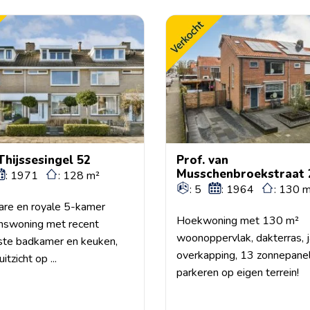
 Thijssesingel 52
Prof. van
Musschenbroekstraat 
: 1971
: 128 m²
: 5
: 1964
: 130 
lare en royale 5-kamer
Hoekwoning met 130 m²
nswoning met recent
woonoppervlak, dakterras, j
ste badkamer en keuken,
overkapping, 13 zonnepane
uitzicht op ...
parkeren op eigen terrein!