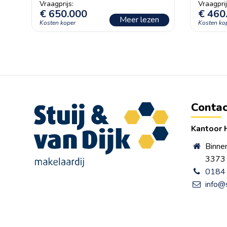
€
650.000
€
460
Meer lezen
Contac
Kantoor 
Binne
3373 
0184 
info@s