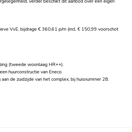
rgelegenheid, verder beschikt dit aanbod over een eigen
ieve VvE, bijdrage € 360,61 p/m (incl. € 150,99 voorschot
lazing (tweede woonlaag HR++).
 een huurconstructie van Eneco.
 aan de zuidzijde van het complex, bij huisnummer 28.