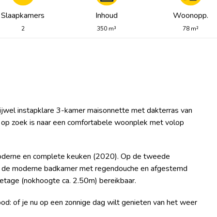
Slaapkamers
Inhoud
Woonopp.
2
350 m³
78 m²
 vrijwel instapklare 3-kamer maisonnette met dakterras van
ie op zoek is naar een comfortabele woonplek met volop
moderne en complete keuken (2020). Op de tweede
en de moderne badkamer met regendouche en afgestemd
eretage (nokhoogte ca. 2.50m) bereikbaar.
od: of je nu op een zonnige dag wilt genieten van het weer