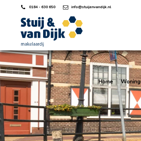
0184 - 630 650
info@stuijenvandijk.nl
Home
Woning