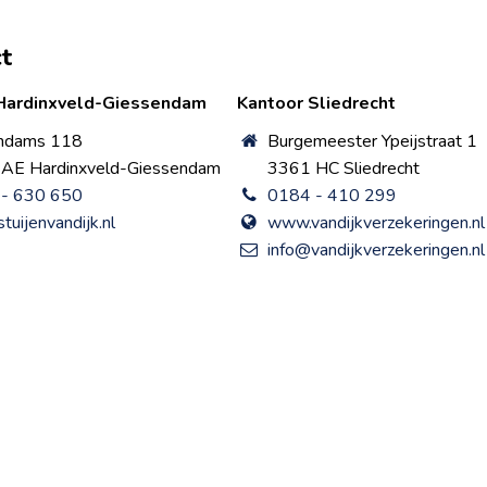
t
Hardinxveld-Giessendam
Kantoor Sliedrecht
ndams 118
Burgemeester Ypeijstraat 1
AE Hardinxveld-Giessendam
3361 HC Sliedrecht
- 630 650
0184 - 410 299
tuijenvandijk.nl
www.vandijkverzekeringen.nl
info@vandijkverzekeringen.nl