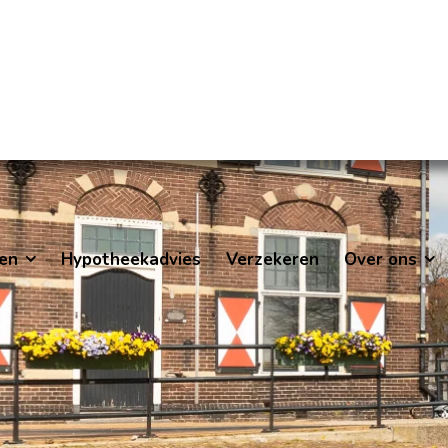
en
Hypotheekadvies
Verzekeren
Over ons